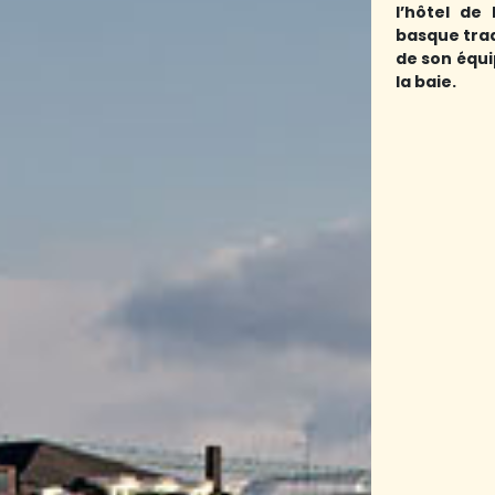
l’hôtel de
basque trad
de son équi
la baie.