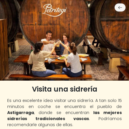
Visita una sidrería
Es una excelente idea visitar una sidrería. A tan solo 15
minutos en coche se encuentra el pueblo de
Astigarraga
, donde se encuentran
las mejores
sidrerías tradicionales vascas
. Podríamos
recomendarle algunas de ellas.