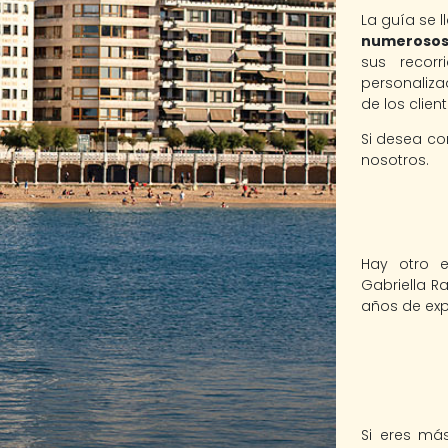
La guía se 
numerosos 
sus recorr
personaliza
de los client
Si desea co
nosotros.
Hay otro e
Gabriella R
años de exp
Si eres más